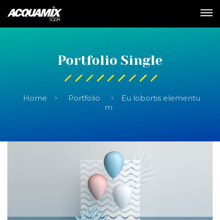
Portfolio Single
Home
Portfolio
Eu lobortis elementu
m