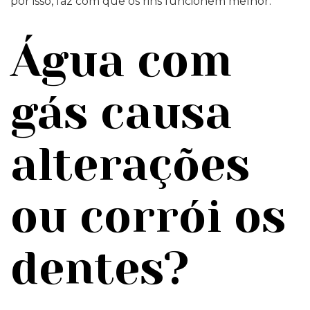
por isso, faz com que os rins funcionem melhor.
Água com
gás causa
alterações
ou corrói os
dentes?